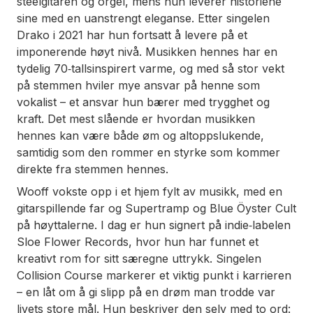
steelgitaren og orgel, mens hun leverer historiene
sine med en uanstrengt eleganse. Etter singelen
Drako
i 2021 har hun fortsatt å levere på et
imponerende høyt nivå. Musikken hennes har en
tydelig 70‑tallsinspirert varme, og med så stor vekt
på stemmen hviler mye ansvar på henne som
vokalist – et ansvar hun bærer med trygghet og
kraft. Det mest slående er hvordan musikken
hennes kan være både øm og altoppslukende,
samtidig som den rommer en styrke som kommer
direkte fra stemmen hennes.
Wooff vokste opp i et hjem fylt av musikk, med en
gitarspillende far og Supertramp og Blue Öyster Cult
på høyttalerne. I dag er hun signert på indie‑labelen
Sloe Flower Records, hvor hun har funnet et
kreativt rom for sitt særegne uttrykk. Singelen
Collision Course markerer et viktig punkt i karrieren
– en låt om å gi slipp på en drøm man trodde var
livets store mål. Hun beskriver den selv med to ord: