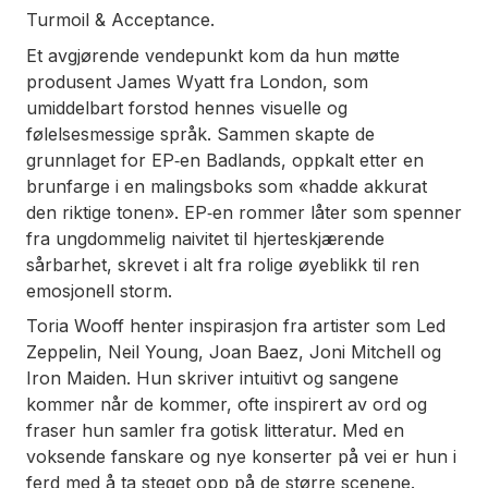
Turmoil & Acceptance.
Et avgjørende vendepunkt kom da hun møtte
produsent James Wyatt fra London, som
umiddelbart forstod hennes visuelle og
følelsesmessige språk. Sammen skapte de
grunnlaget for EP‑en Badlands, oppkalt etter en
brunfarge i en malingsboks som «hadde akkurat
den riktige tonen». EP‑en rommer låter som spenner
fra ungdommelig naivitet til hjerteskjærende
sårbarhet, skrevet i alt fra rolige øyeblikk til ren
emosjonell storm.
Toria Wooff henter inspirasjon fra artister som Led
Zeppelin, Neil Young, Joan Baez, Joni Mitchell og
Iron Maiden. Hun skriver intuitivt og sangene
kommer når de kommer, ofte inspirert av ord og
fraser hun samler fra gotisk litteratur. Med en
voksende fanskare og nye konserter på vei er hun i
ferd med å ta steget opp på de større scenene.