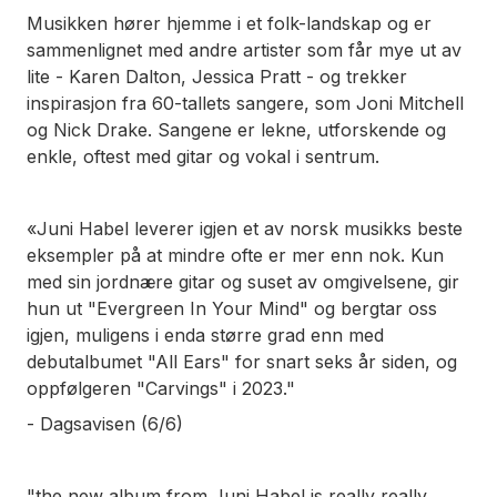
Musikken hører hjemme i et folk-landskap og er
sammenlignet med andre artister som får mye ut av
lite - Karen Dalton, Jessica Pratt - og trekker
inspirasjon fra 60-tallets sangere, som Joni Mitchell
og Nick Drake. Sangene er lekne, utforskende og
enkle, oftest med gitar og vokal i sentrum.
«Juni Habel leverer igjen et av norsk musikks beste
eksempler på at mindre ofte er mer enn nok. Kun
med sin jordnære gitar og suset av omgivelsene, gir
hun ut "Evergreen In Your Mind" og bergtar oss
igjen, muligens i enda større grad enn med
debutalbumet "All Ears" for snart seks år siden, og
oppfølgeren "Carvings" i 2023."
- Dagsavisen (6/6)
"the new album from Juni Habel is really really