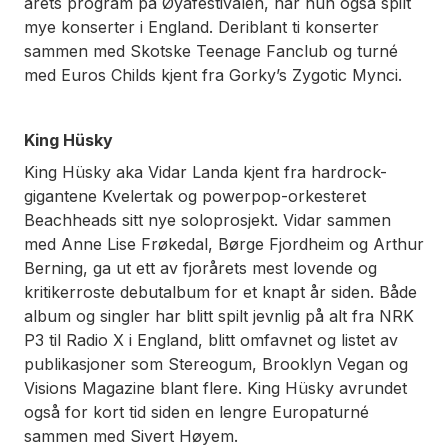
årets program på Øyafestivalen, har hun også spilt
mye konserter i England. Deriblant ti konserter
sammen med Skotske Teenage Fanclub og turné
med Euros Childs kjent fra Gorky’s Zygotic Mynci.
King Hüsky
King Hüsky aka Vidar Landa kjent fra hardrock-
gigantene Kvelertak og powerpop-orkesteret
Beachheads sitt nye soloprosjekt. Vidar sammen
med Anne Lise Frøkedal, Børge Fjordheim og Arthur
Berning, ga ut ett av fjorårets mest lovende og
kritikerroste debutalbum for et knapt år siden. Både
album og singler har blitt spilt jevnlig på alt fra NRK
P3 til Radio X i England, blitt omfavnet og listet av
publikasjoner som Stereogum, Brooklyn Vegan og
Visions Magazine blant flere. King Hüsky avrundet
også for kort tid siden en lengre Europaturné
sammen med Sivert Høyem.